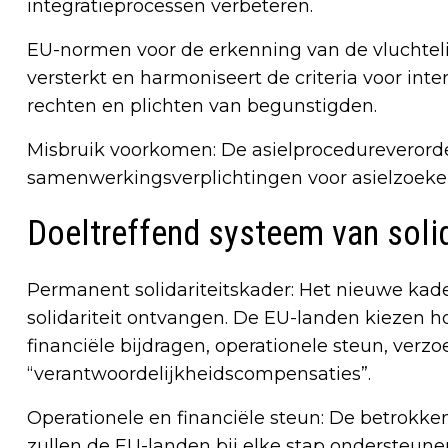
integratieprocessen verbeteren.
EU-normen voor de erkenning van de vluchtel
versterkt en harmoniseert de criteria voor int
rechten en plichten van begunstigden.
Misbruik voorkomen: De asielprocedureverorden
samenwerkingsverplichtingen voor asielzoeker
Doeltreffend systeem van solid
Permanent solidariteitskader: Het nieuwe kad
solidariteit ontvangen. De EU-landen kiezen h
financiële bijdragen, operationele steun, ver
“verantwoordelijkheidscompensaties”.
Operationele en financiële steun: De betrokk
zullen de EU-landen bij elke stap ondersteune