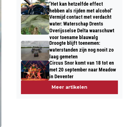
‘Het kan hetzelfde effect
hebben als rijden met alcohol’
Vermijd contact met verdacht
water: Waterschap Drents
Overijsselse Delta waarschuwt
voor toename blauwalg
Droogte blijft toenemen:
waterstanden zijn nog nooit zo
laag gemeten
Circus Snor komt van 18 tot en
met 20 september naar Meadow
in Deventer
Meer artikelen