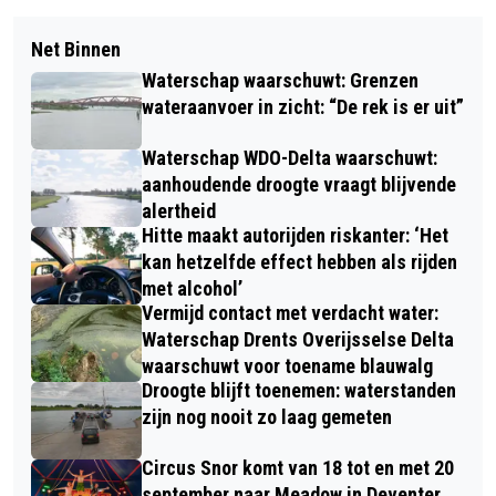
Net Binnen
Waterschap waarschuwt: Grenzen
wateraanvoer in zicht: “De rek is er uit”
Waterschap WDO-Delta waarschuwt:
aanhoudende droogte vraagt blijvende
alertheid
Hitte maakt autorijden riskanter: ‘Het
kan hetzelfde effect hebben als rijden
met alcohol’
Vermijd contact met verdacht water:
Waterschap Drents Overijsselse Delta
waarschuwt voor toename blauwalg
Droogte blijft toenemen: waterstanden
zijn nog nooit zo laag gemeten
Circus Snor komt van 18 tot en met 20
september naar Meadow in Deventer