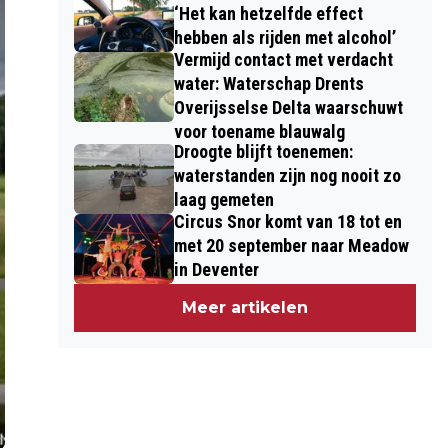
‘Het kan hetzelfde effect
hebben als rijden met alcohol’
Vermijd contact met verdacht
water: Waterschap Drents
Overijsselse Delta waarschuwt
voor toename blauwalg
Droogte blijft toenemen:
waterstanden zijn nog nooit zo
laag gemeten
Circus Snor komt van 18 tot en
met 20 september naar Meadow
in Deventer
Meer artikelen