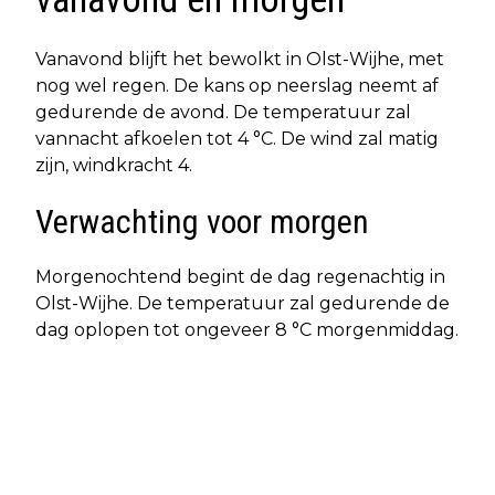
Vanavond blijft het bewolkt in Olst-Wijhe, met
nog wel regen. De kans op neerslag neemt af
gedurende de avond. De temperatuur zal
vannacht afkoelen tot 4 °C. De wind zal matig
zijn, windkracht 4.
Verwachting voor morgen
Morgenochtend begint de dag regenachtig in
Olst-Wijhe. De temperatuur zal gedurende de
dag oplopen tot ongeveer 8 °C morgenmiddag.
Vorig artikel
Volgend artikel
BEWOLKT EN WISSELVALLIG WEER IN
BEWOLKT EN REGENACHTIG WEER IN
OLST-WIJHE: REGEN VERWACHT