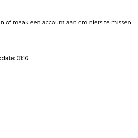
in of maak een account aan om niets te missen.
date: 01:16
Volgend artikel
NOORDMANSHOEK: POTENTIËLE
WOONWIJK IN WIJHE ONDERZOCHT EN
GOEDGEKEURD