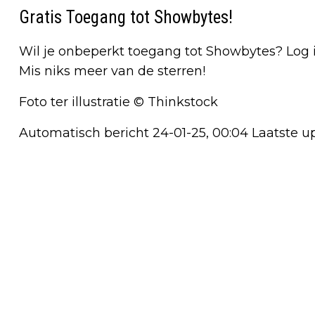
Gratis Toegang tot Showbytes!
Wil je onbeperkt toegang tot Showbytes? Log 
Mis niks meer van de sterren!
Foto ter illustratie © Thinkstock
Automatisch bericht 24-01-25, 00:04 Laatste up
Vorig artikel
BEWOLKT WEER MET REGEN IN OLST-
WIJHE: TEMPERATUUR DAALT TOT 4 °C