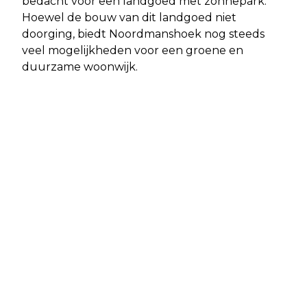
bedacht voor een landgoed met zonnepark.
Hoewel de bouw van dit landgoed niet
doorging, biedt Noordmanshoek nog steeds
veel mogelijkheden voor een groene en
duurzame woonwijk.
Vorig artikel
Volgend artikel
BEWOLKT EN REGENACHTIG WEER IN
OLST-WIJHE: AANTAL JONGEREN MET
OLST-WIJHE: VOORSPELLING VOOR
MENTALE GEZONDHEIDSPROBLEMEN
VANAVOND EN MORGEN
LAGER DAN GEMIDDELD