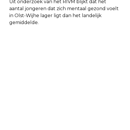
Uit onderzoek van het RIVM blijkt dat het
aantal jongeren dat zich mentaal gezond voelt
in Olst-Wijhe lager ligt dan het landelijk
gemiddelde.
Vorig artikel
Volgend artikel
NOORDMANSHOEK: POTENTIËLE
BEWOLKT EN REGENACHTIG WEER
WOONWIJK IN WIJHE ONDERZOCHT
VERWACHT IN OLST-WIJHE
EN GOEDGEKEURD